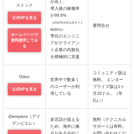
が高く、
ストック
導入後の稼働率
が99.8%
公式HPを見る
（2020年4月公式サイト
要問合せ
確認時点）
ホームページで
専任のエンジニ
資料請求してみ
アがクライアン
る
ト企業の内製化
を積極的に支援
コミュニティ版は
Odoo
世界中で数多く
無料。 エンター
のユーザーが利
プライズ版は1ヶ
公式HPを見る
用している
月20ドル。（年
払い）
iDempiere（アイ
多言語が扱える
無料（テクニカル
デンピエレ）
ため、海外に拠
サポートは有料。
点がある会社に
お問い合わせくだ