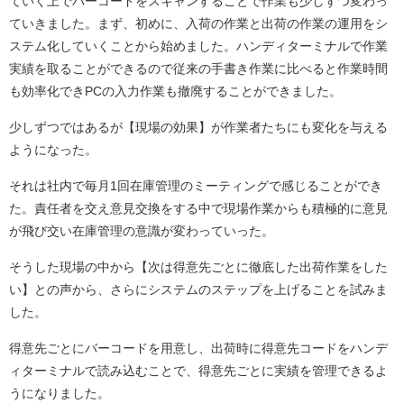
ていく上でバーコードをスキャンすることで作業も少しずつ変わっ
ていきました。まず、初めに、入荷の作業と出荷の作業の運用をシ
ステム化していくことから始めました。ハンディターミナルで作業
実績を取ることができるので従来の手書き作業に比べると作業時間
も効率化できPCの入力作業も撤廃することができました。
少しずつではあるが【現場の効果】が作業者たちにも変化を与える
ようになった。
それは社内で毎月1回在庫管理のミーティングで感じることができ
た。責任者を交え意見交換をする中で現場作業からも積極的に意見
が飛び交い在庫管理の意識が変わっていった。
そうした現場の中から【次は得意先ごとに徹底した出荷作業をした
い】との声から、さらにシステムのステップを上げることを試みま
した。
得意先ごとにバーコードを用意し、出荷時に得意先コードをハンデ
ィターミナルで読み込むことで、得意先ごとに実績を管理できるよ
うになりました。