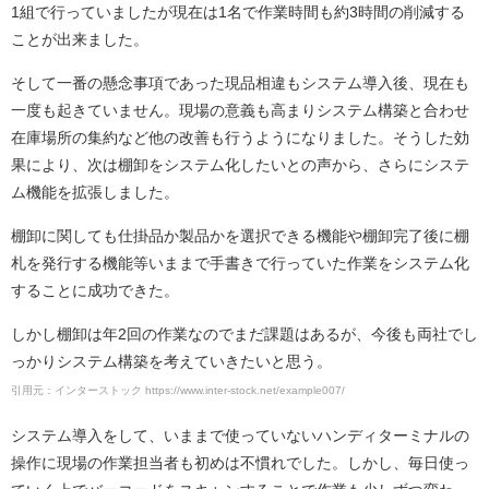
1組で行っていましたが現在は1名で作業時間も約3時間の削減する
ことが出来ました。
そして一番の懸念事項であった現品相違もシステム導入後、現在も
一度も起きていません。現場の意義も高まりシステム構築と合わせ
在庫場所の集約など他の改善も行うようになりました。そうした効
果により、次は棚卸をシステム化したいとの声から、さらにシステ
ム機能を拡張しました。
棚卸に関しても仕掛品か製品かを選択できる機能や棚卸完了後に棚
札を発行する機能等いままで手書きで行っていた作業をシステム化
することに成功できた。
しかし棚卸は年2回の作業なのでまだ課題はあるが、今後も両社でし
っかりシステム構築を考えていきたいと思う。
引用元：インターストック https://www.inter-stock.net/example007/
システム導入をして、いままで使っていないハンディターミナルの
操作に現場の作業担当者も初めは不慣れでした。しかし、毎日使っ