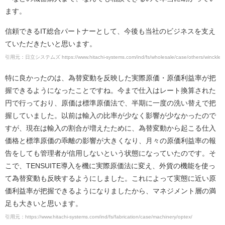
ます。
信頼できるIT総合パートナーとして、今後も当社のビジネスを支え
ていただきたいと思います。
引用元：日立システムズ https://www.hitachi-systems.com/ind/fs/wholesale/case/others/winckler/
特に良かったのは、為替変動を反映した実際原価・原価利益率が把
握できるようになったことですね。今まで仕入はレート換算された
円で行っており、原価は標準原価法で、半期に一度の洗い替えで把
握していました。以前は輸入の比率が少なく影響が少なかったので
すが、現在は輸入の割合が増えたために、為替変動から起こる仕入
価格と標準原価の乖離の影響が大きくなり、月々の原価利益率の報
告をしても管理者が信用しないという状態になっていたのです。そ
こで、TENSUITE導入を機に実際原価法に変え、外貨の機能を使っ
て為替変動も反映するようにしました。これによって実態に近い原
価利益率が把握できるようになりましたから、マネジメント層の満
足も大きいと思います。
引用元：https://www.hitachi-systems.com/ind/fs/fabrication/case/machinery/optex/