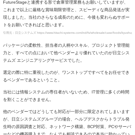
FutureStageと連携する形で倉庫管理業務もお願いしていますが、
これまで以上に厳格な賞味期限管理と、スピーディな商品発送が実
現しました。当社のさらなる成長のために、今後も変わらぬサポー
トをお願いできればと思います。
引用元：日立システムズ https://www.hitachi-systems.com/ind/fs/wholesale/case/foods/kyushupe
パッケージの柔軟性、担当者の人柄やスキル、プロジェクト管理能
力と、すべての点において他ベンダーより優れていたのが日立シス
テムズ エンジニアリングサービスでした。
選定の際に特に重視したのが、ワンストップですべてをお任せでき
るベンダーであるということ。
当社には情報システムの専任者がいないため、IT管理に多くの時間
を割くことができません。
他のベンダーではどうしても対応が一部分に限定されてしまいます
が、日立システムズグループの場合、ヘルプデスクからトラブル発
生時の原因調査と対応、ネットワーク構築、BCP対策、PCやサーバ
ーなどの機器購入まで、なんでも相談できるので本当に助かってい