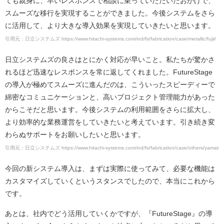
ても親身に、早いレスポンスで相談に乗っていただいたおかげで、
スムーズな移行を実現することができました。今後システムをさら
に活用して、より大きな導入効果を実現していきたいと思います。
引用元：日立システムズ https://www.hitachi-systems.com/ind/fs/fabrication/case/metallic/fujii/
日立システムズの良さはとにかく対応が早いこと。私たちが驚かさ
れるほど迅速なレスポンスを常に返してくれました。FutureStage
の導入が極めてスムーズに進んだのは、こういったスピーディーで
綿密なコミュニケーションと、高いプロジェクト管理能力があった
からこそだと思います。今後システムの利用範囲をさらに拡大し、
より効率的な業務運営をしていきたいと考えています。引き続き変
わらぬサポートをお願いしたいと思います。
引用元：日立システムズ https://www.hitachi-systems.com/ind/fs/fabrication/case/others/yamato/
今回の新システム導入は、まずは実際に使ってみて、必要な機能は
カスタマイズしていくというスタンスでしたので、本当にこれから
です。
あとは、社内でどう活用していくかですが、『FutureStage』の導