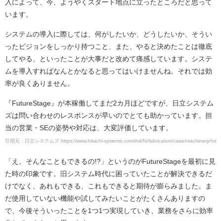
入によって、今、ようやくスタート地点に立ったところだと思って
います。
システムの導入に際しては、何がしたいか、どうしたいか、そうい
ったビジョンをしっかり持つこと、また、やると決めたことは徹底
してやる、といったことが大事だと改めて痛感しています。システ
ムを導入すればなんとかなると思ってはいけませんね。それでは効
率が良くありません。
『FutureStage』が本稼働してまだ2カ月ほどですが、日立システム
ズは問い合わせのレスポンスが早いのでとても助かっています。担
当の営業・SEの姿勢や対応は、大変評価しています。
引用元：日立システムズ https://www.hitachi-systems.com/ind/fs/fabrication/case/machinery/hone
「え、そんなこともできるの!?」というのがFutureStageを最初に見
た時の印象です。旧システム時代に困っていたことが解決できるだ
けでなく、あれもできる、これもできると期待が膨らみました。ま
だ使用していない機能や試してみたいことがたくさんありますの
で、今後そういったことを1つ1つ実現していき、業務をさらに効率