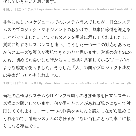
化していきたいと思います。
引用元：日立システムズ https://www.hitachi-systems.com/ind/fs/wholesale/case/chemical/hhj/
非常に厳しいスケジュールでのシステム導入でしたが、日立システ
ムズのプロジェクトマネジメントのおかげで、無事に稼働を迎える
ことができました。いつでもタスクを明確に示してくれましたし、
質問に対するレスポンスも速い。こうした一つ一つの対応があった
からスムーズな導入が実現できたのだと思います。営業の方もSEの
方も、初めてお会いした時から同じ目標を共有している“チーム”の
ような感覚がありました。そうした「人」の面がプロジェクト成功
の要因だったかもしれません。
引用元：日立システムズ https://www.hitachi-systems.com/ind/fs/wholesale/case/machinery/tosei
当社の基幹系システムやITインフラ周りのほぼ全域を日立システム
ズ様にお願いしています。何か困ったことがあれば親身になって対
応してくれますし、一つ一つの作業をきちんと説明しながら進めて
くれるので、情報システムの専任者がいない当社にとって本当に頼
りになる存在です。