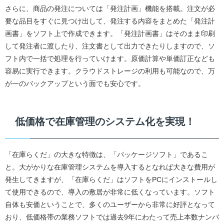
さらに、商品の発注については「発注計画」機能を搭載。注文が必
要な品目をすぐに見つけ出して、発注する内容をまとめた「発注計
画書」をソフト上で作成できます。「発注計画書」はそのまま印刷
して発注者に渡したり、注文書として出力できたりしますので、ソ
フト内で一括で処理を行っていけます。原価計算や単価訂正なども
容易に実行できます。クラウドストレージの利用も可能なので、万
が一のバックアップという面でも安心です。
低価格で在庫管理のシステム化を実現！
「在庫らくだ」の大きな特徴は、「パッケージソフト」であるこ
と。大がかりな在庫管理システムを導入するとなれば大きな費用が
発生してきますが、「在庫らくだ」はソフトをPCにインストールし
て使用できるので、導入の敷居が非常に低くなっています。ソフト
自体も安価ということで、多くのユーザーから非常に好評となって
おり、低価格帯の業務ソフトでは過去9年にわたって売上本数ナンバ